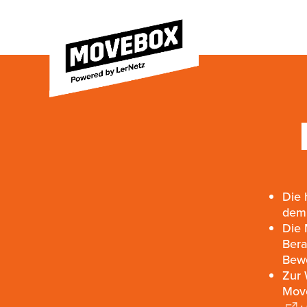
Die 
dem 
Die 
Bera
Bewe
Zur 
Move