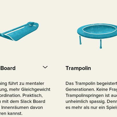
 Board
Trampolin
ning führt zu mentaler
Das Trampolin begeistert
tung, mehr Gleichgewicht
Generationen. Keine Fra
rdination. Praktisch,
Trampolinspringen ist au
u mit dem Slack Board
unheimlich spassig. Denn
n Innenräumen davon
es mehr als nur ein Spie
eren kannst.