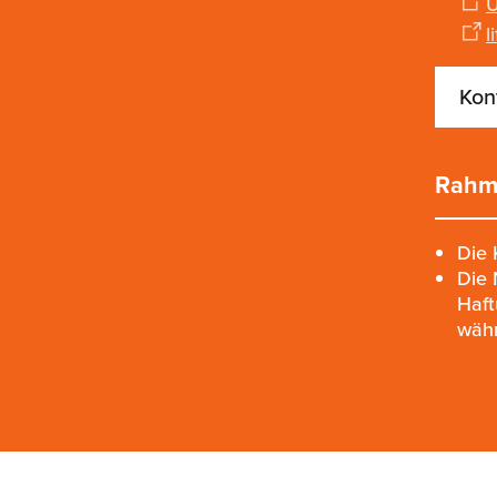
l
Kon
Rahm
Die 
Die 
Haft
währ