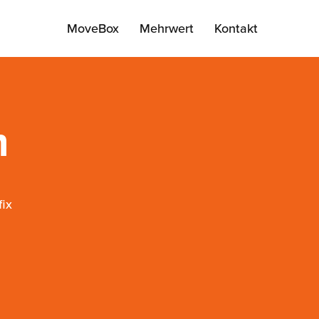
MoveBox
Mehrwert
Kontakt
m
fix